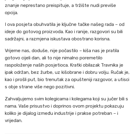
znanje neprestano preispituje, a tržište nudi previše
opcija.
I ova posjeta obuhvatila je ključne tačke našeg rada – od
ideje do gotovog proizvoda. Kao i ranije, razgovori su bili
sadržajni, a razmjena iskustava obostrano korisna.
Vrijeme nas, doduše, nije počastilo – kiša nas je pratila
gotovo cijeli dan, ali to nije nimalno poremetilo
raspoloženje naših posjetioca. Kratki obilazak Travnika je
ipak održan, bez žurbe, uz kišobrane i dobru volju. Ručak je,
kao i prošli put, bio trenutak za opušteniji razgovor, a utisci
s obje strane više nego pozitivni.
Zahvaljujemo svim kolegicama i kolegama koji su jučer bili s
nama. Vaše prisustvo i doprinos ovom projektu pokazuju
koliko je dijalog između industrije i prakse potreban – i
vrijedan.