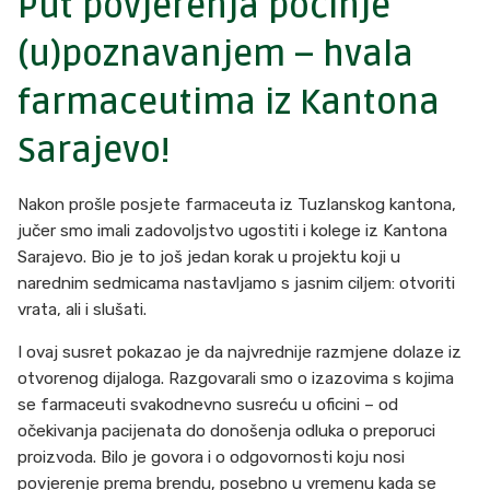
Put povjerenja počinje
(u)poznavanjem – hvala
farmaceutima iz Kantona
Sarajevo!
Nakon prošle posjete farmaceuta iz Tuzlanskog kantona,
jučer smo imali zadovoljstvo ugostiti i kolege iz Kantona
Sarajevo. Bio je to još jedan korak u projektu koji u
narednim sedmicama nastavljamo s jasnim ciljem: otvoriti
vrata, ali i slušati.
I ovaj susret pokazao je da najvrednije razmjene dolaze iz
otvorenog dijaloga. Razgovarali smo o izazovima s kojima
se farmaceuti svakodnevno susreću u oficini – od
očekivanja pacijenata do donošenja odluka o preporuci
proizvoda. Bilo je govora i o odgovornosti koju nosi
povjerenje prema brendu, posebno u vremenu kada se