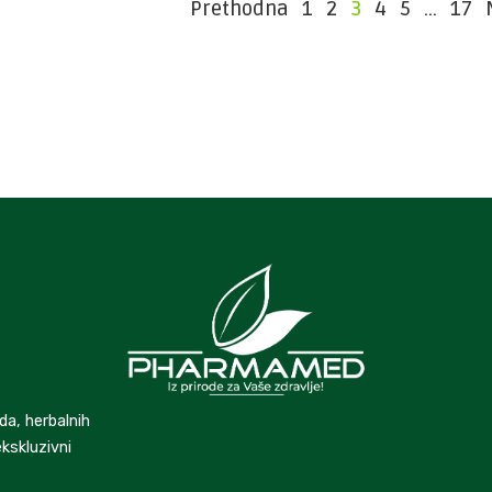
Prethodna
1
2
3
4
5
…
17
da, herbalnih
kskluzivni