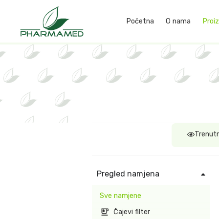
Početna
O nama
Proiz
Trenutn
Pregled namjena
Sve namjene
Čajevi filter