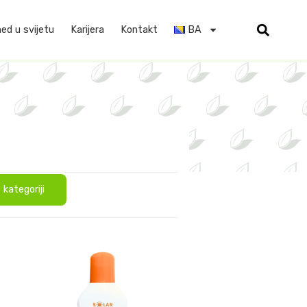
d u svijetu
Karijera
Kontakt
BA
 kategoriji