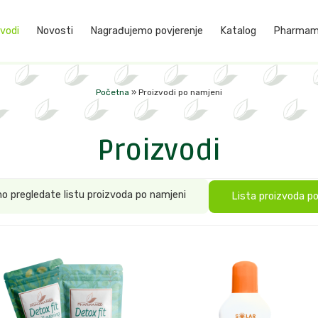
vodi
Novosti
Nagrađujemo povjerenje
Katalog
Pharmame
Početna
»
Proizvodi po namjeni
Proizvodi
o pregledate listu proizvoda po namjeni
Lista proizvoda po