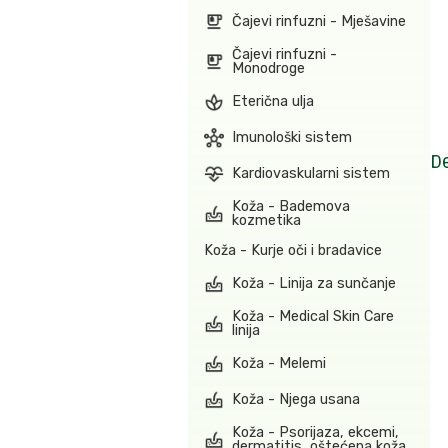
Čajevi rinfuzni - Mješavine
Čajevi rinfuzni -
Monodroge
Eterična ulja
Imunološki sistem
De
Kardiovaskularni sistem
Koža - Bademova
kozmetika
Koža - Kurje oči i bradavice
Koža - Linija za sunčanje
Koža - Medical Skin Care
linija
Koža - Melemi
Koža - Njega usana
Koža - Psorijaza, ekcemi,
dermatitis, oštećena koža