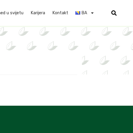
d u svijetu
Karijera
Kontakt
BA