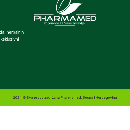
da, herbalnih
kskluzivni
2024 © Sva prava zadržana Pharmamed, Bosna i Hercegovina