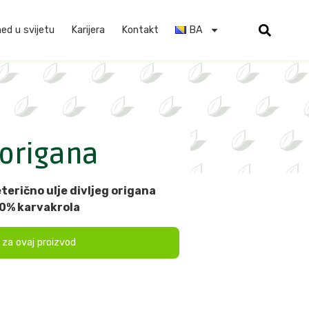
d u svijetu
Karijera
Kontakt
BA
 origana
terično ulje divljeg origana
70% karvakrola
t za ovaj proizvod