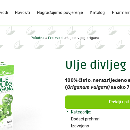
vodi
Novosti
Nagrađujemo povjerenje
Katalog
Pharmame
Početna
»
Proizvodi
»
Ulje divljeg origana
Ulje divljeg
100% čisto, nerazrijeđeno e
(
Origanum vulgare)
sa oko 
Pošalji upi
Kategorije:
Dodaci prehrani
Izdvojeno