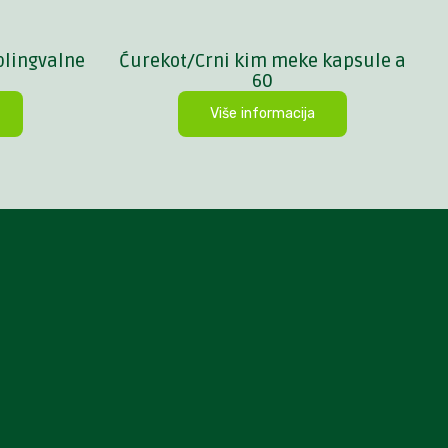
blingvalne
Ćurekot/Crni kim meke kapsule a
60
Više informacija