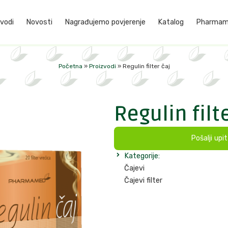
vodi
Novosti
Nagrađujemo povjerenje
Katalog
Pharmame
Početna
»
Proizvodi
»
Regulin filter čaj
Regulin filt
Pošalji upi
Kategorije:
Čajevi
Čajevi filter