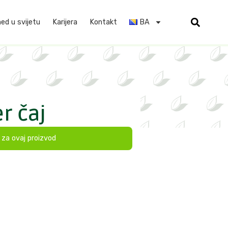
d u svijetu
Karijera
Kontakt
BA
er čaj
t za ovaj proizvod