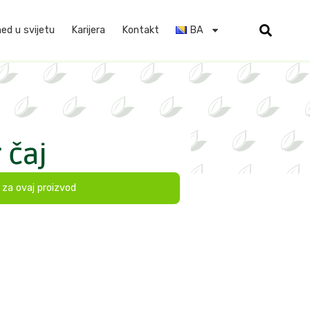
d u svijetu
Karijera
Kontakt
BA
 čaj
t za ovaj proizvod