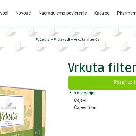
vodi
Novosti
Nagrađujemo povjerenje
Katalog
Pharmame
Početna
»
Proizvodi
»
Vrkuta filter čaj
Vrkuta filter
Pošalji upi
Kategorije:
Čajevi
Čajevi filter